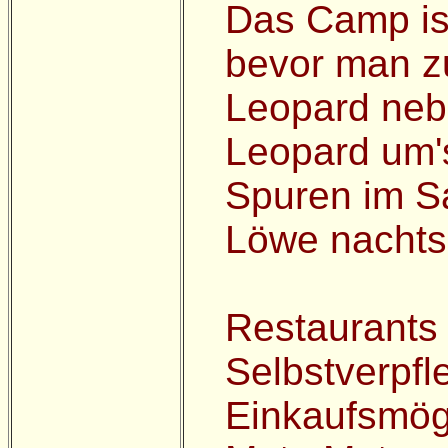
Das Camp ist
bevor man zu
Leopard nebe
Leopard um's
Spuren im S
Löwe nachts
Restaurants o
Selbstverpf
Einkaufsmögl