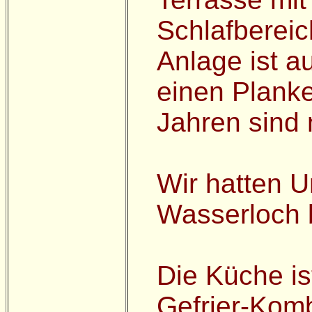
Schlafbereic
Anlage ist a
einen Plank
Jahren sind n
Wir hatten U
Wasserloch b
Die Küche is
Gefrier-Komb